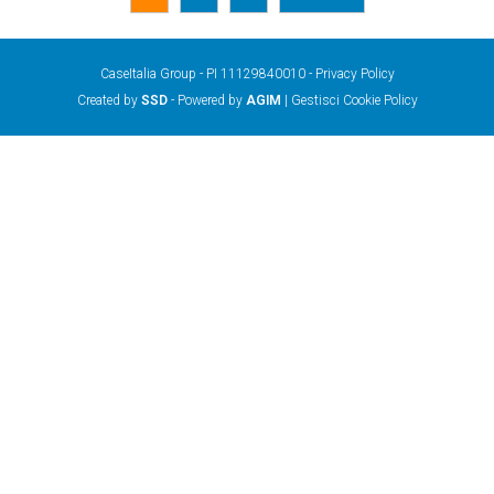
CaseItalia Group - PI 11129840010 -
Privacy Policy
Created by
SSD
- Powered by
AGIM
|
Gestisci Cookie Policy