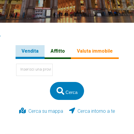
Ivrea
Rivoli
'
Vendita
Affitto
Valuta immobile
Cerca
Cerca su mappa
Cerca intorno a te