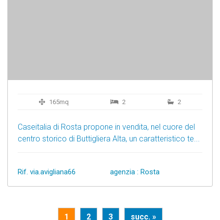
165mq
2
2
Caseitalia di Rosta propone in vendita, nel cuore del
centro storico di Buttigliera Alta, un caratteristico te...
Rif. via.avigliana66
agenzia : Rosta
1
2
3
succ. »