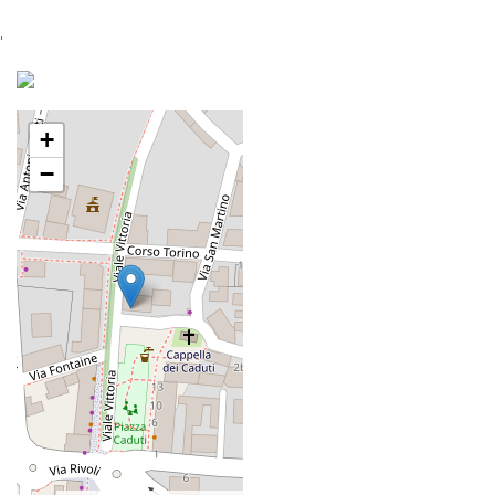
'
+
−