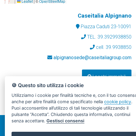
Leaflet
|
©
OpenStreetMap
Caseitalia Alpignano
Piazza Caduti 23-10091
TEL. 39.3929938850
cell. 39.9938850
alpignanosede@caseitaliagroup.com
I nostri immobili
🍪 Questo sito utilizza i cookie
Facebook
Google +
Instagram
Youtube
Twitter
Utilizziamo i cookie per finalità tecniche e, con il tuo consens
anche per altre finalità come specificato nella
cookie policy
.
Puoi acconsentire all’utilizzo di tali tecnologie utilizzando il
pulsante “Accetta”. Chiudendo questa informativa, continui
senza accettare.
Gestisci consensi
CaseItalia Group - PI 11129840010 -
Privacy Policy
Created by
SSD
- Powered by
AGIM
|
Gestisci Cookie Policy