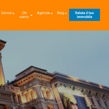
Servizi
Chi
Agenzie
Blog
Valuta il tuo
siamo
immobile