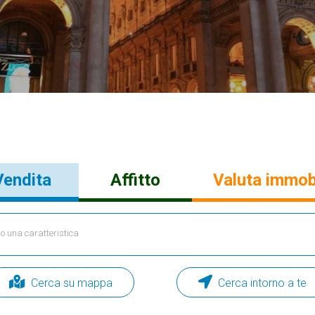
Vendita
Affitto
Valuta immob
Cerca su mappa
Cerca intorno a te