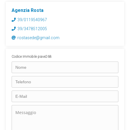
Agenzia Rosta
39/0119540967
39/3478512005
rostasede@gmail.com
Codice Immobile piave268